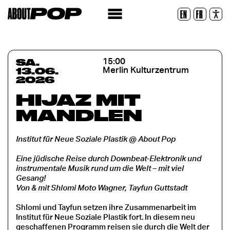
Lesbare Schriftart
EN
FR
Zurücksetzen
SA.
15:00
13.06.
Merlin Kulturzentrum
2026
HIJAZ MIT
MANDLEN
Institut für Neue Soziale Plastik @ About Pop
Eine jüdische Reise durch Downbeat-Elektronik und
instrumentale Musik rund um die Welt
–
mit viel
Gesang!
Von & mit Shlomi Moto Wagner, Tayfun Guttstadt
Shlomi und Tayfun setzen ihre Zusammenarbeit im
Institut für Neue Soziale Plastik fort. In diesem neu
geschaffenen Programm reisen sie durch die Welt der