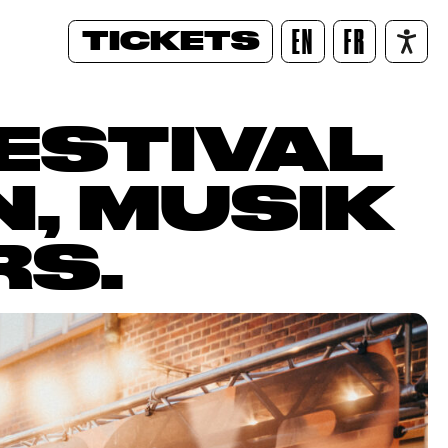
TICKETS
EN
FR
/
ESTIVAL
, MUSIK
RS.