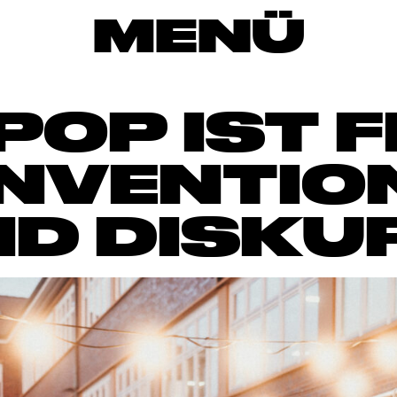
MENÜ
POP IST F
NVENTION
D DISKU