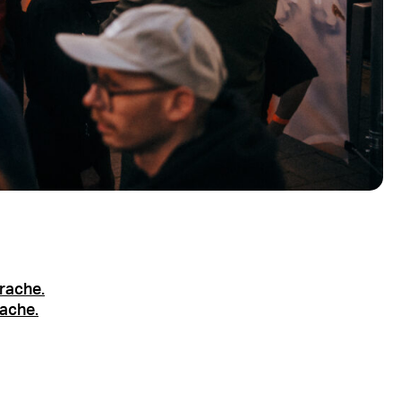
rache.
rache.