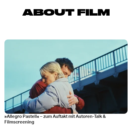
ABOUT FILM
»Allegro Pastell«
–
zum Auftakt mit Autoren-Talk &
Filmscreening