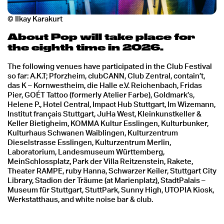
© Ilkay Karakurt
About Pop will take place for
the eighth time in 2026.
The following venues have participated in the Club Festival
so far: A.K.T; Pforzheim, clubCANN, Club Zentral, contain’t,
das K – Kornwestheim, die Halle e.V. Reichenbach, Fridas
Pier, GOÉT Tattoo (formerly Atelier Farbe), Goldmark’s,
Helene P., Hotel Central, Impact Hub Stuttgart, Im Wizemann,
Institut français Stuttgart, JuHa West, Kleinkunstkeller &
Keller Bietigheim, KOMMA Kultur Esslingen, Kulturbunker,
Kulturhaus Schwanen Waiblingen, Kulturzentrum
Dieselstrasse Esslingen, Kulturzentrum Merlin,
Laboratorium, Landesmuseum Württemberg,
MeinSchlossplatz, Park der Villa Reitzenstein, Rakete,
Theater RAMPE, ruby Hanna, Schwarzer Keiler, Stuttgart City
Library, Stadion der Träume (at Marienplatz), StadtPalais –
Museum für Stuttgart, StuttPark, Sunny High, UTOPIA Kiosk,
Werkstatthaus, and white noise bar & club.