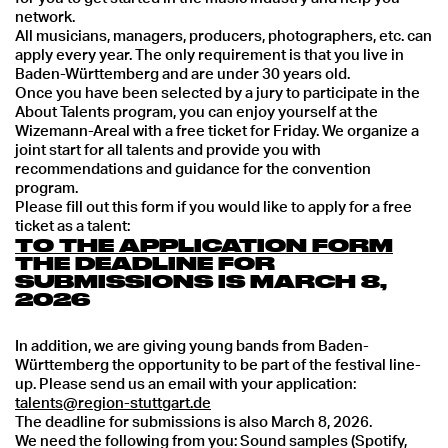
network.
All musicians, managers, producers, photographers, etc. can
apply every year. The only requirement is that you live in
Baden-Württemberg and are under 30 years old.
Once you have been selected by a jury to participate in the
About Talents program, you can enjoy yourself at the
Wizemann-Areal with a free ticket for Friday. We organize a
joint start for all talents and provide you with
recommendations and guidance for the convention
program.
Please fill out this form if you would like to apply for a free
ticket as a talent:
TO THE APPLICATION FORM
THE DEADLINE FOR
SUBMISSIONS IS MARCH 8,
2026
In addition, we are giving young bands from Baden-
Württemberg the opportunity to be part of the festival line-
up. Please send us an email with your application:
talents@region-stuttgart.de
The deadline for submissions is also March 8, 2026.
We need the following from you: Sound samples (Spotify,