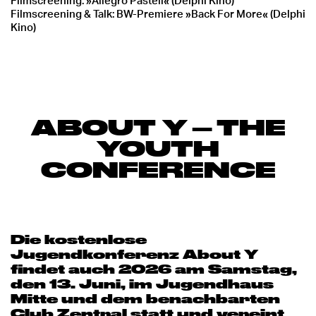
Filmscreening: »Allegro Pastell« (Delphi Kino)
Filmscreening & Talk: BW-Premiere »Back For More« (Delphi
Kino)
ABOUT Y
–
THE
YOUTH
CONFERENCE
Die kostenlose
Jugendkonferenz About Y
findet auch 2026 am Samstag,
den 13. Juni, im Jugendhaus
Mitte und dem benachbarten
Club Zentral statt und vereint