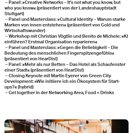
–
Panel: »Creative Networks
–
It’s not what you know, but
who you know« (präsentiert von der Landeshauptstadt
Stuttgart)
–
Panel und Masterclass: »Cultural Identity
–
Warum starke
Marken von innen entstehen« (präsentiert von Gold und
Wirtschaftswunder)
–
Workshop mit Christian Vögtlin und Benito de Michele: »KI
einführen? Erstmal Organisation reparieren«
–
Panel und Masterclass: »Gegen die Beliebigkeit
–
Die
Bedeutung des menschlichen Fingerspitzengefühls«
(präsentiert von HearDis!)
–
Panel: »Mehr als nur Betten
–
Das Hotel als Schaufenster
einer Stadt« (präsentiert von HearDis!)
–
Closing Keynote mit Martin Eyerer von Green City
Development: »Wie initiiere ich ein Ökosystem für Start-
ups?« (hybrid)
–
Get together in der Networking Area, Food + Drinks