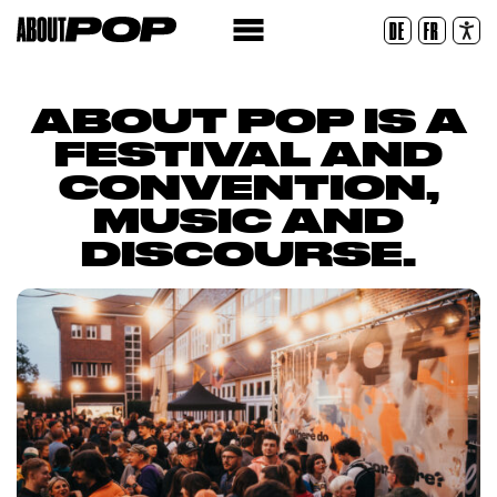
Legible Font
DE
FR
Reset
ABOUT POP IS A
FESTIVAL AND
CONVENTION,
MUSIC AND
DISCOURSE.