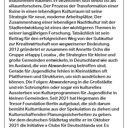
industriellen Räumen. Er bezeichnet sich selbst oft als
»Raumforscher«. Der Prozess der Transformation einer
Ruine in einen lebendigen Kulturraum ist seine
Strategie für neue, moderne Arbeitsplätze. Der
Zusammenhang einer lebendigen Nachtkultur mit der
Stadtentwicklung ist eines der wichtigeren Themen in
seiner langjährigen Forschung. Tatsächlich ist sein
Beitrag für den erfolgreichen Weg von der Subkultur
zur Kreativwirtschaft von wegweisener Bedeutung.
2012 gründetet er zusammen mit Annette Ochs die
Gruppe »Happy Locals« , die Strategien für kleine und
große Gemeinden entwickeln, in Deutschland wie auch
im Ausland, die von Abwanderung betroffen sind.
Gerade für Jugendliche fehlen in Kleinstädten oft
Plattformen und Strukturen, um sich ausdrücken zu
können. Die Folgen: Abwanderung in die Großstädte
und ein Schrumpfen oder sogar ein kulturelles
Aussterben von Kulturprogrammen für Jugendliche in
kleinen Gemeinden. Seit 2021 hat Hegemann die
Tresor Foundation Berlin aufgebaut, die sich darum
bemüht Kulturräume aus der Spekulation zu ziehen und
Kulturschaffenden Planungssicherheiten zu geben.
Vor dem deutschen Städtetag stellte er im Oktober
2021 die Initiative » Clubs für Deutschland« vor. Es