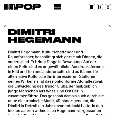
Police lisible
DE
EN
Réinitialiser
DIMITRI
HEGEMANN
Dimitri Hegemann, Kulturschaffender und
Raumforscher, beschäftigt sich gerne mit Dingen, die
anders sind. Er bringt Dinge in Bewegung. Auf der
einen Seite sind es ungewöhnliche Ausdrucksformen
in Bild und Ton und andererseits sind es Räume für
alternative Kultur, die ihn interessieren. Stationen
seines Wirkens sind das nonkonforme Atonalfestival,
die Entwicklung des Tresor Clubs, der maßgeblich
junge Menschen aus West- und Ost Berlin
zusammenführte. Das geschah damals auch durch die
neue elektronische Musik, »Techno« genannt, die
Dimitri in Detroit ein Jahr zuvor entdeckt hatte. In den
letzten Jahren widmet sich Hegemann vergessenen