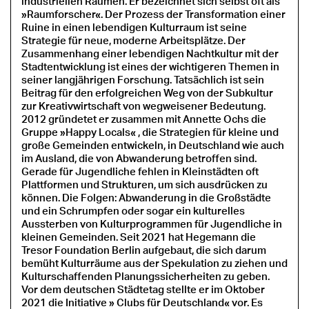
industriellen Räumen. Er bezeichnet sich selbst oft als
»Raumforscher«. Der Prozess der Transformation einer
Ruine in einen lebendigen Kulturraum ist seine
Strategie für neue, moderne Arbeitsplätze. Der
Zusammenhang einer lebendigen Nachtkultur mit der
Stadtentwicklung ist eines der wichtigeren Themen in
seiner langjährigen Forschung. Tatsächlich ist sein
Beitrag für den erfolgreichen Weg von der Subkultur
zur Kreativwirtschaft von wegweisener Bedeutung.
2012 gründetet er zusammen mit Annette Ochs die
Gruppe »Happy Locals« , die Strategien für kleine und
große Gemeinden entwickeln, in Deutschland wie auch
im Ausland, die von Abwanderung betroffen sind.
Gerade für Jugendliche fehlen in Kleinstädten oft
Plattformen und Strukturen, um sich ausdrücken zu
können. Die Folgen: Abwanderung in die Großstädte
und ein Schrumpfen oder sogar ein kulturelles
Aussterben von Kulturprogrammen für Jugendliche in
kleinen Gemeinden. Seit 2021 hat Hegemann die
Tresor Foundation Berlin aufgebaut, die sich darum
bemüht Kulturräume aus der Spekulation zu ziehen und
Kulturschaffenden Planungssicherheiten zu geben.
Vor dem deutschen Städtetag stellte er im Oktober
2021 die Initiative » Clubs für Deutschland« vor. Es