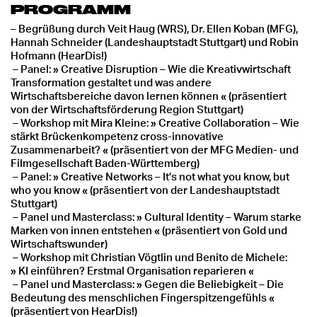
PROGRAMM
– Begrüßung durch Veit Haug (WRS), Dr. Ellen Koban (MFG),
Hannah Schneider (Landeshauptstadt Stuttgart) und Robin
Hofmann (HearDis!)
–
Panel: » Creative Disruption
–
Wie die Kreativwirtschaft
Transformation gestaltet und was andere
Wirtschaftsbereiche davon lernen können « (präsentiert
von der Wirtschaftsförderung Region Stuttgart)
–
Workshop mit Mira Kleine: » Creative Collaboration
–
Wie
stärkt Brückenkompetenz cross-innovative
Zusammenarbeit? « (präsentiert von der MFG Medien- und
Filmgesellschaft Baden-Württemberg)
–
Panel: » Creative Networks
–
It’s not what you know, but
who you know « (präsentiert von der Landeshauptstadt
Stuttgart)
–
Panel und Masterclass: » Cultural Identity
–
Warum starke
Marken von innen entstehen « (präsentiert von Gold und
Wirtschaftswunder)
–
Workshop mit Christian Vögtlin und Benito de Michele:
» KI einführen? Erstmal Organisation reparieren «
–
Panel und Masterclass: » Gegen die Beliebigkeit
–
Die
Bedeutung des menschlichen Fingerspitzengefühls «
(präsentiert von HearDis!)