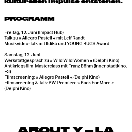
kulturellen Impulse entstehen.
PROGRAMM
Freitag, 12. Juni (Impact Hub)
Talk zu » Allegro Pastell « mit Leif Randt
Musikvideo-Talk mit lldikó und YOUNG BUGS Award
Samstag, 12. Juni
Werkstattgespräch zu » Wild Wild Women « (Delphi Kino)
Antikriegsfilm-Masterclass mit Franz Böhm (Innenstadtkino,
E3)
Filmscreening: » Allegro Pastell « (Delphi Kino)
Filmscreening & Talk: BW-Premiere » Back For More «
(Delphi Kino)
ABOUT Y
–
LA