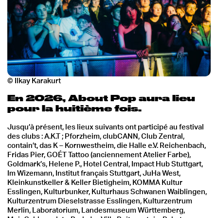
© Ilkay Karakurt
En 2026, About Pop aura lieu
pour la huitième fois.
Jusqu’à présent, les lieux suivants ont participé au festival
des clubs : A.K.T ; Pforzheim, clubCANN, Club Zentral,
contain’t, das K – Kornwestheim, die Halle e.V. Reichenbach,
Fridas Pier, GOÉT Tattoo (anciennement Atelier Farbe),
Goldmark’s, Helene P., Hotel Central, Impact Hub Stuttgart,
Im Wizemann, Institut français Stuttgart, JuHa West,
Kleinkunstkeller & Keller Bietigheim, KOMMA Kultur
Esslingen, Kulturbunker, Kulturhaus Schwanen Waiblingen,
Kulturzentrum Dieselstrasse Esslingen, Kulturzentrum
Merlin, Laboratorium, Landesmuseum Württemberg,