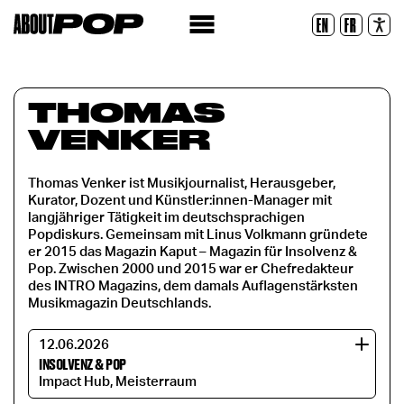
Lesbare Schriftart
EN
FR
Zurücksetzen
THOMAS
VENKER
Thomas Venker ist Musikjournalist, Herausgeber,
Kurator, Dozent und Künstler:innen-Manager mit
langjähriger Tätigkeit im deutschsprachigen
Popdiskurs. Gemeinsam mit Linus Volkmann gründete
er 2015 das Magazin Kaput – Magazin für Insolvenz &
Pop. Zwischen 2000 und 2015 war er Chefredakteur
des INTRO Magazins, dem damals Auflagenstärksten
Musikmagazin Deutschlands.
12.06.2026
INSOLVENZ & POP
Impact Hub, Meisterraum