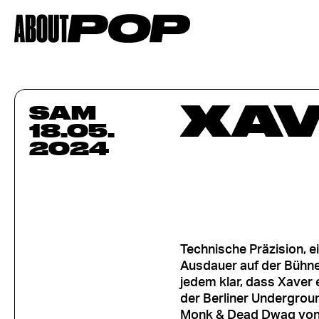
XA
SAM
18.05.
2024
Technische Präzision, e
Ausdauer auf der Bühne.
jedem klar, dass Xaver e
der Berliner Undergrou
Monk & Dead Dwag von