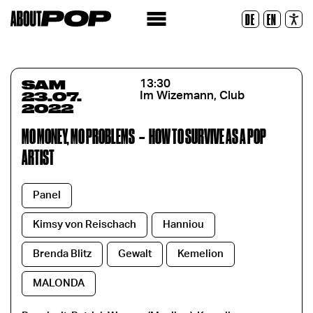
Police lisible
DE
EN
Réinitialiser
SAM
13:30
23.07.
Im Wizemann, Club
2022
MO MONEY, MO PROBLEMS
–
HOW TO SURVIVE AS A POP
ARTIST
Panel
Kimsy von Reischach
Hanniou
Brenda Blitz
Gewalt
Kemelion
MALONDA