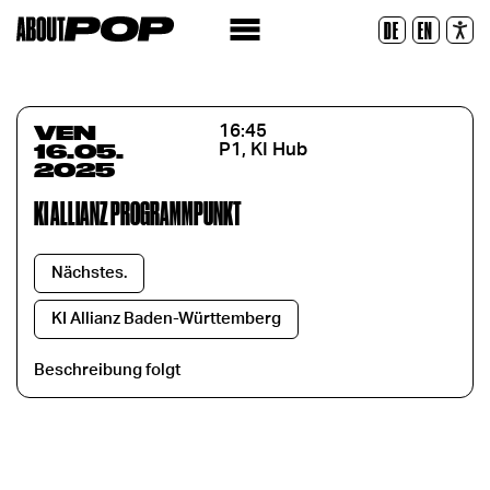
Police lisible
DE
EN
Réinitialiser
VEN
16:45
16.05.
P1, KI Hub
2025
KI ALLIANZ PROGRAMMPUNKT
Nächstes.
KI Allianz Baden-Württemberg
Beschreibung folgt