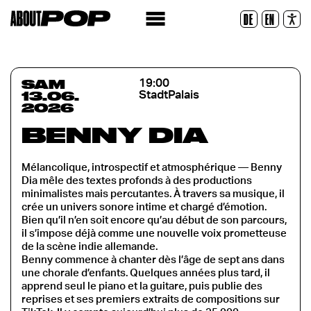
Police lisible
DE
EN
Réinitialiser
SAM
19:00
13.06.
StadtPalais
2026
BENNY DIA
Mélancolique, introspectif et atmosphérique — Benny
Dia mêle des textes profonds à des productions
minimalistes mais percutantes. À travers sa musique, il
crée un univers sonore intime et chargé d’émotion.
Bien qu’il n’en soit encore qu’au début de son parcours,
il s’impose déjà comme une nouvelle voix prometteuse
de la scène indie allemande.
Benny commence à chanter dès l’âge de sept ans dans
une chorale d’enfants. Quelques années plus tard, il
apprend seul le piano et la guitare, puis publie des
reprises et ses premiers extraits de compositions sur