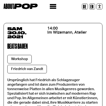
Police lisible
DE
EN
Réinitialiser
SAM
14:00
30.10.
Im Wizemann, Atelier
2021
BEATS BAUEN
Workshop
Friedrich van Zandt
Ursprünglich hat Friedrich als Schlagzeuger
angefangen und ist dann zum Produzenten von
tonnenweise Platten in allen Musikgenres geworden.
Spezialisiert hat er sich inzwischen auf modernen Rap
und Pop. Im Allgemeinen arbeitet er mit Künstler:innen,
die die gerade dabei sind, ihre Musikkarriere zu starten