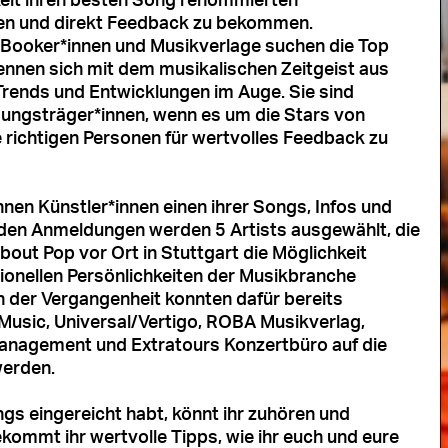
eit ihren besten Song renommierten
gen und direkt Feedback zu bekommen.
 Booker*innen und Musikverlage suchen die Top
ennen sich mit dem musikalischen Zeitgeist aus
Trends und Entwicklungen im Auge. Sie sind
dungsträger*innen, wenn es um die Stars von
 richtigen Personen für wertvolles Feedback zu
nen Künstler*innen einen ihrer Songs, Infos und
r den Anmeldungen werden 5 Artists ausgewählt, die
About Pop vor Ort in Stuttgart die Möglichkeit
ionellen Persönlichkeiten der Musikbranche
n der Vergangenheit konnten dafür bereits
Music, Universal/Vertigo, ROBA Musikverlag,
anagement und Extratours Konzertbüro auf die
werden.
gs eingereicht habt, könnt ihr zuhören und
bekommt ihr wertvolle Tipps, wie ihr euch und eure