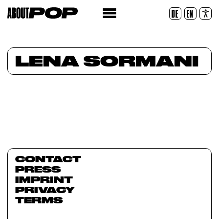
Police lisible
DE
EN
Réinitialiser
LENA SORMANI
CONTACT
PRESS
IMPRINT
PRIVACY
TERMS