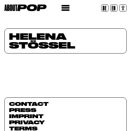
Police lisible
DE
EN
Réinitialiser
HELENA
STÖSSEL
CONTACT
PRESS
IMPRINT
PRIVACY
TERMS