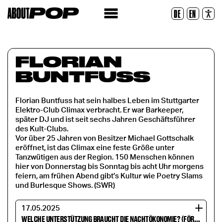
Police lisible
DE
EN
Réinitialiser
FLORIAN
BUNTFUSS
Florian Buntfuss hat sein halbes Leben im Stuttgarter
Elektro-Club Climax verbracht. Er war Barkeeper,
später DJ und ist seit sechs Jahren Geschäftsführer
des Kult-Clubs.
Vor über 25 Jahren von Besitzer Michael Gottschalk
eröffnet, ist das Climax eine feste Größe unter
Tanzwütigen aus der Region. 150 Menschen können
hier von Donnerstag bis Sonntag bis acht Uhr morgens
feiern, am frühen Abend gibt’s Kultur wie Poetry Slams
und Burlesque Shows. (SWR)
17.05.2025
WELCHE UNTERSTÜTZUNG BRAUCHT DIE NACHTÖKONOMIE? (FÖRDERUNG IM KESSEL)