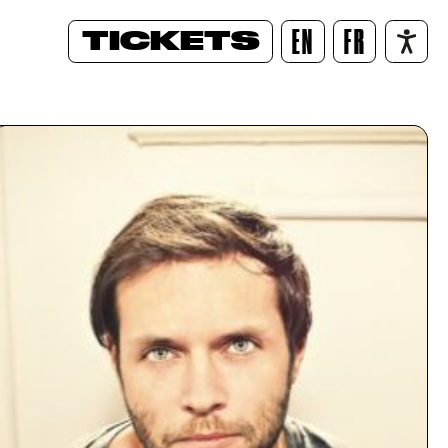
TICKETS
EN
FR
/