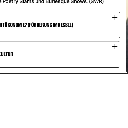
ie Poetry Slams und Burlesque Shows. (SWR)
HTÖKONOMIE? (FÖRDERUNG IM KESSEL)
KULTUR