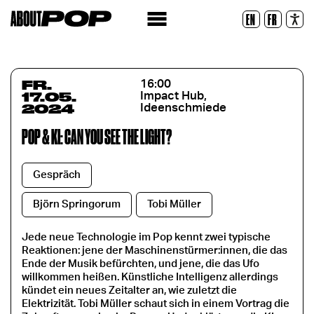
Lesbare Schriftart
EN
FR
Zurücksetzen
FR.
16:00
17.05.
Impact Hub,
2024
Ideenschmiede
POP & KI: CAN YOU SEE THE LIGHT?
Gespräch
Björn Springorum
Tobi Müller
Jede neue Technologie im Pop kennt zwei typische
Reaktionen: jene der Maschinenstürmer:innen, die das
Ende der Musik befürchten, und jene, die das Ufo
willkommen heißen. Künstliche Intelligenz allerdings
kündet ein neues Zeitalter an, wie zuletzt die
Elektrizität. Tobi Müller schaut sich in einem Vortrag die