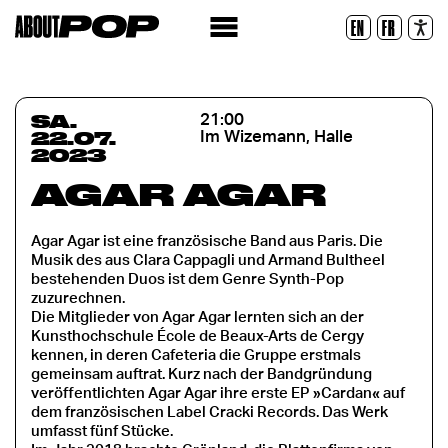
Lesbare Schriftart
EN
FR
Zurücksetzen
SA.
21:00
22.07.
Im Wizemann, Halle
2023
AGAR AGAR
Agar Agar ist eine französische Band aus Paris. Die
Musik des aus Clara Cappagli und Armand Bultheel
bestehenden Duos ist dem Genre Synth-Pop
zuzurechnen.
Die Mitglieder von Agar Agar lernten sich an der
Kunsthochschule École de Beaux-Arts de Cergy
kennen, in deren Cafeteria die Gruppe erstmals
gemeinsam auftrat. Kurz nach der Bandgründung
veröffentlichten Agar Agar ihre erste EP »Cardan« auf
dem französischen Label Cracki Records. Das Werk
umfasst fünf Stücke.