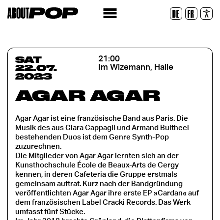
Legible Font
DE
FR
Reset
SAT
21:00
22.07.
Im Wizemann, Halle
2023
AGAR AGAR
Agar Agar ist eine französische Band aus Paris. Die
Musik des aus Clara Cappagli und Armand Bultheel
bestehenden Duos ist dem Genre Synth-Pop
zuzurechnen.
Die Mitglieder von Agar Agar lernten sich an der
Kunsthochschule École de Beaux-Arts de Cergy
kennen, in deren Cafeteria die Gruppe erstmals
gemeinsam auftrat. Kurz nach der Bandgründung
veröffentlichten Agar Agar ihre erste EP »Cardan« auf
dem französischen Label Cracki Records. Das Werk
umfasst fünf Stücke.