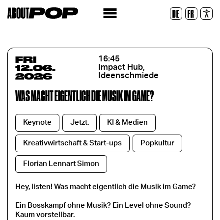
Legible Font
DE
FR
Reset
FRI
16:45
12.06.
Impact Hub,
2026
Ideenschmiede
WAS MACHT EIGENTLICH DIE MUSIK IM GAME?
Keynote
Jetzt.
KI & Medien
Kreativwirtschaft & Start-ups
Popkultur
Florian Lennart Simon
Hey, listen! Was macht eigentlich die Musik im Game?
Ein Bosskampf ohne Musik? Ein Level ohne Sound?
Kaum vorstellbar.