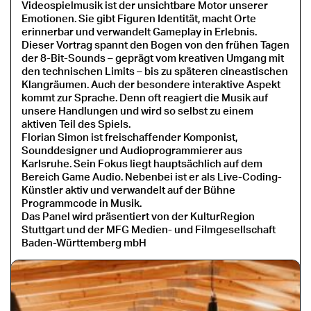
Videospielmusik ist der unsichtbare Motor unserer
Emotionen. Sie gibt Figuren Identität, macht Orte
erinnerbar und verwandelt Gameplay in Erlebnis.
Dieser Vortrag spannt den Bogen von den frühen Tagen
der 8-Bit-Sounds
–
geprägt vom kreativen Umgang mit
den technischen Limits
–
bis zu späteren cineastischen
Klangräumen. Auch der besondere interaktive Aspekt
kommt zur Sprache. Denn oft reagiert die Musik auf
unsere Handlungen und wird so selbst zu einem
aktiven Teil des Spiels.
Florian Simon ist freischaffender Komponist,
Sounddesigner und Audioprogrammierer aus
Karlsruhe. Sein Fokus liegt hauptsächlich auf dem
Bereich Game Audio. Nebenbei ist er als Live-Coding-
Künstler aktiv und verwandelt auf der Bühne
Programmcode in Musik.
Das Panel wird präsentiert von der KulturRegion
Stuttgart und der MFG Medien- und Filmgesellschaft
Baden-Württemberg mbH