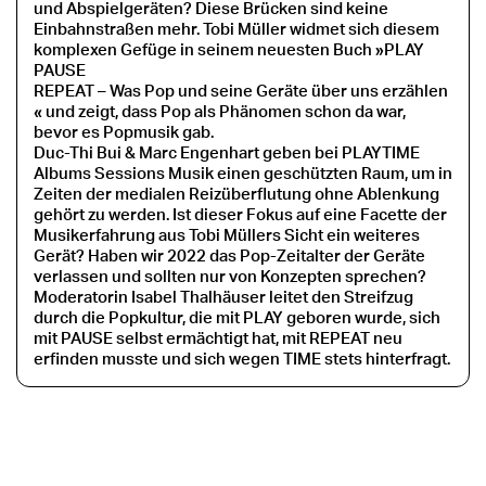
und Abspielgeräten? Diese Brücken sind keine
Einbahnstraßen mehr. Tobi Müller widmet sich diesem
komplexen Gefüge in seinem neuesten Buch »PLAY
PAUSE
REPEAT
–
Was Pop und seine Geräte über uns erzählen
« und zeigt, dass Pop als Phänomen schon da war,
bevor es Popmusik gab.
Duc-Thi Bui & Marc Engenhart geben bei PLAYTIME
Albums Sessions Musik einen geschützten Raum, um in
Zeiten der medialen Reizüberflutung ohne Ablenkung
gehört zu werden. Ist dieser Fokus auf eine Facette der
Musikerfahrung aus Tobi Müllers Sicht ein weiteres
Gerät? Haben wir 2022 das Pop-Zeitalter der Geräte
verlassen und sollten nur von Konzepten sprechen?
Moderatorin Isabel Thalhäuser leitet den Streifzug
durch die Popkultur, die mit PLAY geboren wurde, sich
mit PAUSE selbst ermächtigt hat, mit REPEAT neu
erfinden musste und sich wegen TIME stets hinterfragt.