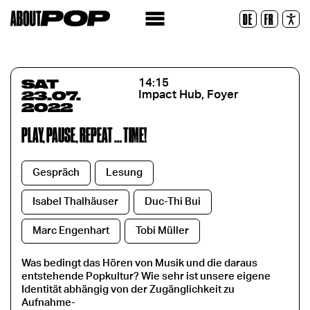
Legible Font
DE
FR
Reset
SAT
14:15
23.07.
Impact Hub, Foyer
2022
PLAY, PAUSE, REPEAT … TIME!
Gespräch
Lesung
Isabel Thalhäuser
Duc-Thi Bui
Marc Engenhart
Tobi Müller
Was bedingt das Hören von Musik und die daraus
entstehende Popkultur? Wie sehr ist unsere eigene
Identität abhängig von der Zugänglichkeit zu
Aufnahme-