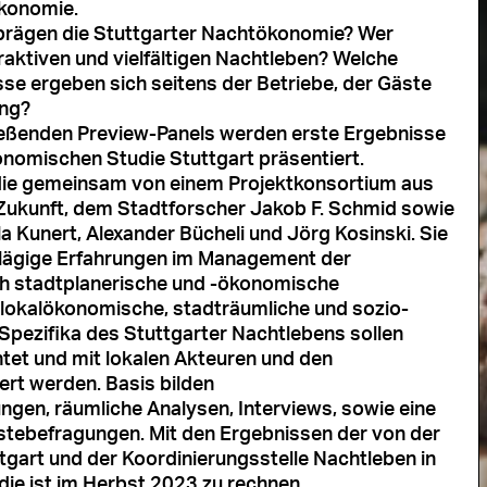
ökonomie.
prägen die Stuttgarter Nachtökonomie? Wer
traktiven und vielfältigen Nachtleben? Welche
se ergeben sich seitens der Betriebe, der Gäste
ung?
eßenden Preview-Panels werden erste Ergebnisse
nomischen Studie Stuttgart präsentiert.
udie gemeinsam von einem Projektkonsortium aus
Zukunft, dem Stadtforscher Jakob F. Schmid sowie
a Kunert, Alexander Bücheli und Jörg Kosinski. Sie
hlägige Erfahrungen im Management der
h stadtplanerische und -ökonomische
lokalökonomische, stadträumliche und sozio-
 Spezifika des Stuttgarter Nachtlebens sollen
htet und mit lokalen Akteuren und den
ert werden. Basis bilden
en, räumliche Analysen, Interviews, sowie eine
tebefragungen. Mit den Ergebnissen der von der
gart und der Koordinierungsstelle Nachtleben in
ie ist im Herbst 2023 zu rechnen.