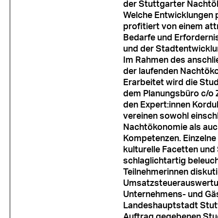
der Stuttgarter Nacht
Welche Entwicklungen 
profitiert von einem at
Bedarfe und Erfordernis
und der Stadtentwickl
Im Rahmen des anschli
der laufenden Nachtöko
Erarbeitet wird die St
dem Planungsbüro c/o 
den Expert:innen Kordul
vereinen sowohl einsc
Nachtökonomie als auc
Kompetenzen. Einzelne 
kulturelle Facetten und
schlaglichtartig beleuc
Teilnehmerinnen diskuti
Umsatzsteuerauswertung
Unternehmens- und Gäs
Landeshauptstadt Stutt
Auftrag gegebenen Stud