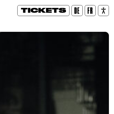
TICKETS
DE
FR
/