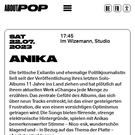
Legible Font
DE
FR
Reset
SAT
17:45
22.07.
Im Wizemann, Studio
2023
ANIKA
Die britische Exilantin und ehemalige Politikjournalistin
ließ seit der Veröffentlichung ihres letzten Solo-
Albums 11 Jahre ins Land ziehen und hat plötzlich auf
ihrem aktuellen Werk »Change« jede Menge zu
erzählen. Das zentrale Gefühl des Albums, das sich
über neun Tracks erstreckt, ist das einer gesteigerten
Frustration, die von einem vorsichtigen Optimismus
getragen wird. Die Songs bieten flirrende, strenge
elektronische Hintergründe, spielen mit Anikas
bemerkenswerter Stimme – Nico-esk, wunderschön
klagend und – in Bezug auf das Thema der Platte –