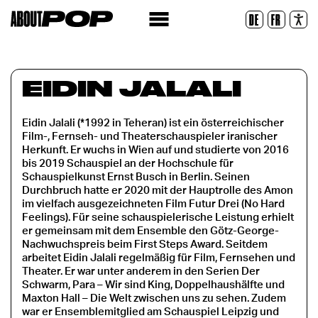
Legible Font
DE
FR
Reset
EIDIN JALALI
Eidin Jalali (*1992 in Teheran) ist ein österreichischer
Film-, Fernseh- und Theaterschauspieler iranischer
Herkunft. Er wuchs in Wien auf und studierte von 2016
bis 2019 Schauspiel an der Hochschule für
Schauspielkunst Ernst Busch in Berlin. Seinen
Durchbruch hatte er 2020 mit der Hauptrolle des Amon
im vielfach ausgezeichneten Film Futur Drei (No Hard
Feelings). Für seine schauspielerische Leistung erhielt
er gemeinsam mit dem Ensemble den Götz-George-
Nachwuchspreis beim First Steps Award. Seitdem
arbeitet Eidin Jalali regelmäßig für Film, Fernsehen und
Theater. Er war unter anderem in den Serien Der
Schwarm, Para – Wir sind King, Doppelhaushälfte und
Maxton Hall – Die Welt zwischen uns zu sehen. Zudem
war er Ensemblemitglied am Schauspiel Leipzig und