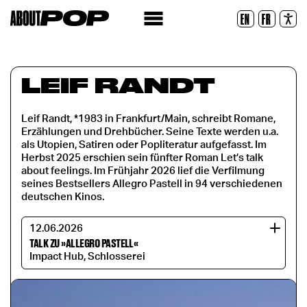
Lesbare Schriftart
EN
FR
Zurücksetzen
LEIF RANDT
Leif Randt, *1983 in Frankfurt/Main, schreibt Romane,
Erzählungen und Drehbücher. Seine Texte werden u.a.
als Utopien, Satiren oder Popliteratur aufgefasst. Im
Herbst 2025 erschien sein fünfter Roman Let’s talk
about feelings. Im Frühjahr 2026 lief die Verfilmung
seines Bestsellers Allegro Pastell in 94 verschiedenen
deutschen Kinos.
12.06.2026
TALK ZU »ALLEGRO PASTELL«
Impact Hub, Schlosserei