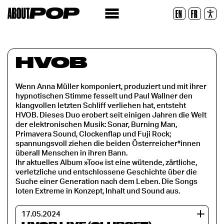
Lesbare Schriftart
EN
FR
Zurücksetzen
HVOB
Wenn Anna Müller komponiert, produziert und mit ihrer
hypnotischen Stimme fesselt und Paul Wallner den
klangvollen letzten Schliff verliehen hat, entsteht
HVOB. Dieses Duo erobert seit einigen Jahren die Welt
der elektronischen Musik: Sonar, Burning Man,
Primavera Sound, Clockenflap und Fuji Rock;
spannungsvoll ziehen die beiden Österreicher*innen
überall Menschen in ihren Bann.
Ihr aktuelles Album »Too« ist eine wütende, zärtliche,
verletzliche und entschlossene Geschichte über die
Suche einer Generation nach dem Leben. Die Songs
loten Extreme in Konzept, Inhalt und Sound aus.
17.05.2024