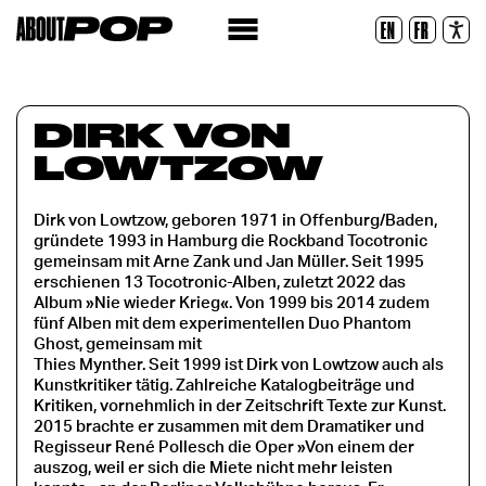
Lesbare Schriftart
EN
FR
Zurücksetzen
DIRK VON
LOWTZOW
Dirk von Lowtzow, geboren 1971 in Offenburg/Baden,
gründete 1993 in Hamburg die Rockband Tocotronic
gemeinsam mit Arne Zank und Jan Müller. Seit 1995
erschienen 13 Tocotronic-Alben, zuletzt 2022 das
Album »Nie wieder Krieg«. Von 1999 bis 2014 zudem
fünf Alben mit dem experimentellen Duo Phantom
Ghost, gemeinsam mit
Thies Mynther. Seit 1999 ist Dirk von Lowtzow auch als
Kunstkritiker tätig. Zahlreiche Katalogbeiträge und
Kritiken, vornehmlich in der Zeitschrift Texte zur Kunst.
2015 brachte er zusammen mit dem Dramatiker und
Regisseur René Pollesch die Oper »Von einem der
auszog, weil er sich die Miete nicht mehr leisten