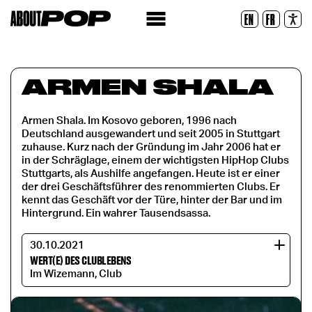
Lesbare Schriftart
EN
FR
Zurücksetzen
ARMEN SHALA
Armen Shala. Im Kosovo geboren, 1996 nach
Deutschland ausgewandert und seit 2005 in Stuttgart
zuhause. Kurz nach der Gründung im Jahr 2006 hat er
in der Schräglage, einem der wichtigsten HipHop Clubs
Stuttgarts, als Aushilfe angefangen. Heute ist er einer
der drei Geschäftsführer des renommierten Clubs. Er
kennt das Geschäft vor der Türe, hinter der Bar und im
Hintergrund. Ein wahrer Tausendsassa.
30.10.2021
WERT(E) DES CLUBLEBENS
Im Wizemann, Club