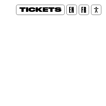
TICKETS
EN
FR
/