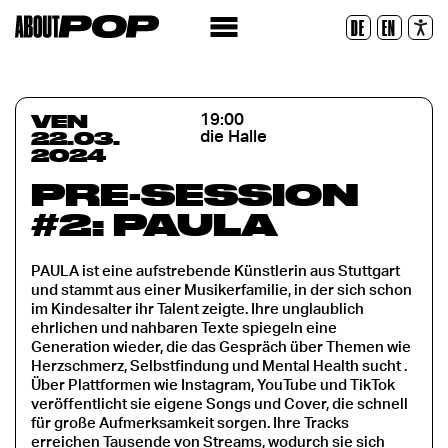
Police lisible
DE
EN
Réinitialiser
VEN
19:00
22.03.
die Halle
2024
PRE-SESSION
#2: PAULA
PAULA ist eine aufstrebende Künstlerin aus Stuttgart
und stammt aus einer Musikerfamilie, in der sich schon
im Kindesalter ihr Talent zeigte. Ihre unglaublich
ehrlichen und nahbaren Texte spiegeln eine
Generation wieder, die das Gespräch über Themen wie
Herzschmerz, Selbstfindung und Mental Health sucht .
Über Plattformen wie Instagram, YouTube und TikTok
veröffentlicht sie eigene Songs und Cover, die schnell
für große Aufmerksamkeit sorgen. Ihre Tracks
erreichen Tausende von Streams, wodurch sie sich