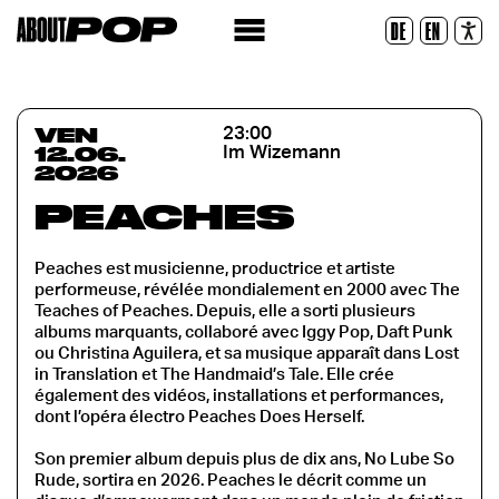
Police lisible
DE
EN
Réinitialiser
VEN
23:00
12.06.
Im Wizemann
2026
PEACHES
Peaches est musicienne, productrice et artiste
performeuse, révélée mondialement en 2000 avec The
Teaches of Peaches. Depuis, elle a sorti plusieurs
albums marquants, collaboré avec Iggy Pop, Daft Punk
ou Christina Aguilera, et sa musique apparaît dans Lost
in Translation et The Handmaid’s Tale. Elle crée
également des vidéos, installations et performances,
dont l’opéra électro Peaches Does Herself.
Son premier album depuis plus de dix ans, No Lube So
Rude, sortira en 2026. Peaches le décrit comme un