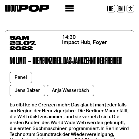
Police lisible
DE
EN
Réinitialiser
SAM
14:30
23.07.
Impact Hub, Foyer
2022
NO LIMIT
–
DIE NEUNZIGER, DAS JAHRZEHNT DER FREIHEIT
Panel
Jens Balzer
Anja Wasserbäch
Es gibt keine Grenzen mehr: Das glaubt man jedenfalls
am Beginn der Neunzigerjahre. Die Berliner Mauer fällt,
die Welt rückt zusammen, und sie vernetzt sich. Die
ersten Knoten des World Wide Web werden geknüpft,
die ersten Suchmaschinen programmiert. In Berlin wird
Techno zum Soundtrack der Wiedervereinigung,