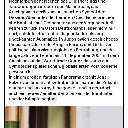
Neonfarben beherrschen das Bild, Piercings und
Tätowierungen erobern den Mainstream, das
Arschgeweih gerät zum stilistischen Symbol der
Dekade. Aber unter der heiteren Oberfläche brechen
alte Konflikte auf, Gespenster aus der Vergangenheit
kehren zurück. Im Osten Deutschlands, aber nicht nur
dort, entsteht eine rechte Jugendkultur bislang
ungekannten Ausmaßes. In Jugoslawien geschieht das
Unfassbare: der erste Krieg in Europa seit 1945. Der
politische Islam wird zur globalen Bedrohung, und das
lange Jahrzehnt endet am 11. September 2001 mit dem
Anschlag auf das World Trade Center, das auch ein
Symbol der spielerischen, globalisierten Postmoderne
gewesen ist.
In einem großen, farbigen Panorama erzählt Jens
Balzer von einem Jahrzehnt, in dem man an die Zukunft
glaubte und ans »Anything goes«
–
und in dem doch
auch ein neues Zeitalter der Grenzen, der Identitäten
und der Kämpfe beginnt.