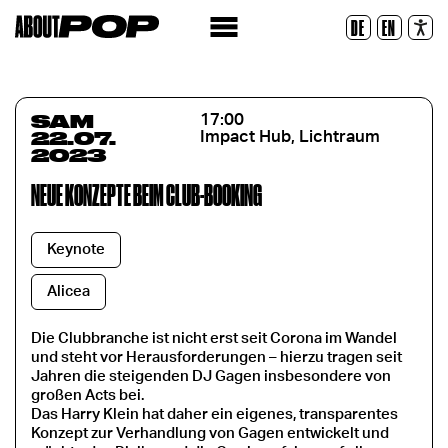
Police lisible
DE
EN
Réinitialiser
SAM
17:00
22.07.
Impact Hub, Lichtraum
2023
NEUE KONZEPTE BEIM CLUB-BOOKING
Keynote
Alicea
Die Clubbranche ist nicht erst seit Corona im Wandel
und steht vor Herausforderungen – hierzu tragen seit
Jahren die steigenden DJ Gagen insbesondere von
großen Acts bei.
Das Harry Klein hat daher ein eigenes, transparentes
Konzept zur Verhandlung von Gagen entwickelt und