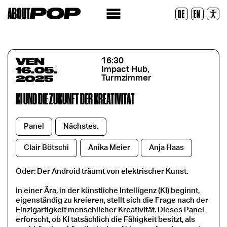
Police lisible
DE
EN
Réinitialiser
VEN
16:30
16.05.
Impact Hub,
2025
Turmzimmer
KI UND DIE ZUKUNFT DER KREATIVITÄT
Panel
Nächstes.
Clair Bötschi
Anika Meier
Anja Haas
Oder: Der Android träumt von elektrischer Kunst.
In einer Ära, in der künstliche Intelligenz (KI) beginnt,
eigenständig zu kreieren, stellt sich die Frage nach der
Einzigartigkeit menschlicher Kreativität. Dieses Panel
erforscht, ob KI tatsächlich die Fähigkeit besitzt, als