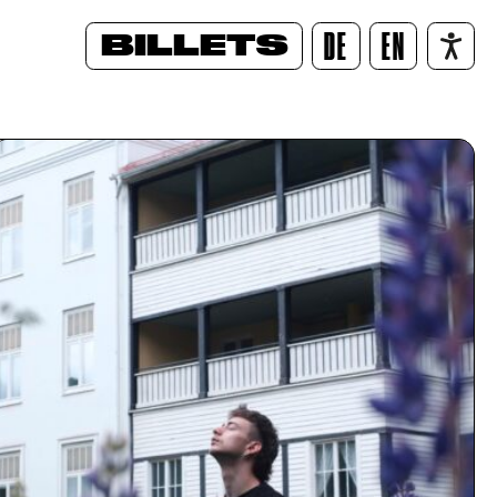
BILLETS
DE
EN
/
UEHL