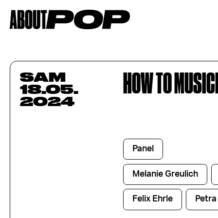
HOW TO MUSIC
SAM
18.05.
2024
Panel
Melanie Greulich
Felix Ehrle
Petr