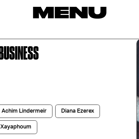
MENU
BUSINESS
Achim Lindermeir
Diana Ezerex
a Xayaphoum