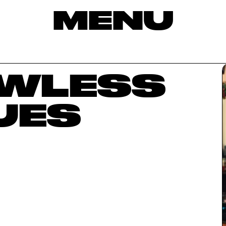
MENU
AWLESS
UES