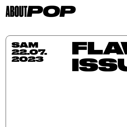
FL
SAM
22.07.
ISS
2023