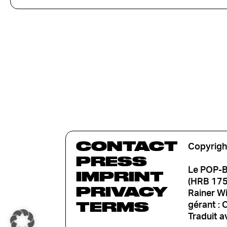
CONTACT
Copyrigh
PRESS
Le POP-B
IMPRINT
(HRB 1753
PRIVACY
Rainer W
TERMS
gérant : 
Traduit a