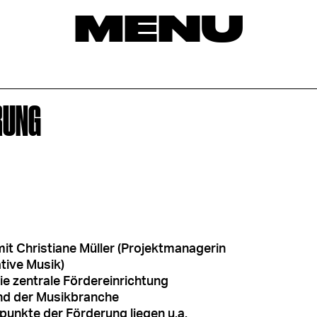
MENU
RUNG
 Christiane Müller (Projektmanagerin
ative Musik)
 die zentrale Fördereinrichtung
nd der Musikbranche
punkte der Förderung liegen u.a.