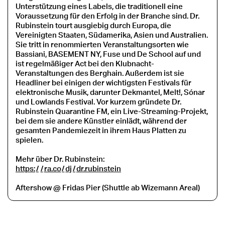
Unterstützung eines Labels, die traditionell eine
Voraussetzung für den Erfolg in der Branche sind. Dr.
Rubinstein tourt ausgiebig durch Europa, die
Vereinigten Staaten, Südamerika, Asien und Australien.
Sie tritt in renommierten Veranstaltungsorten wie
Bassiani, BASEMENT NY, Fuse und De School auf und
ist regelmäßiger Act bei den Klubnacht-
Veranstaltungen des Berghain. Außerdem ist sie
Headliner bei einigen der wichtigsten Festivals für
elektronische Musik, darunter Dekmantel, Melt!, Sónar
und Lowlands Festival. Vor kurzem gründete Dr.
Rubinstein Quarantine FM, ein Live-Streaming-Projekt,
bei dem sie andere Künstler einlädt, während der
gesamten Pandemiezeit in ihrem Haus Platten zu
spielen.
Mehr über Dr. Rubinstein:
https:
/
/
ra.co
/
dj
/
dr.rubinstein
Aftershow @ Fridas Pier (Shuttle ab Wizemann Areal)