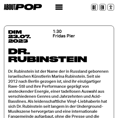
Police lisible
DE
EN
Réinitialiser
DIM
1:30
23.07.
Fridas Pier
2023
DR.
RUBINSTEIN
Dr. Rubinstein ist der Name der in Russland geborenen
israelischen Künstlerin Marina Rubinstein. Seit sie
2012 nach Berlin gezogen ist, sind ihr einzigartiger
Rave-Stil und ihre Performance geprägt von
ansteckender Energie, einer tadellosen Auswahl aus
verschiedenen Genres und Jahrzehnten und Acid-
Basslines. Als leidenschaftliche Vinyl-Liebhaberin hat
sich Dr. Rubinstein seit langem in der Underground-
Musikszene hervorgetan und eine internationale
Fangemeinde aufgebaut, ohne die Presse und die