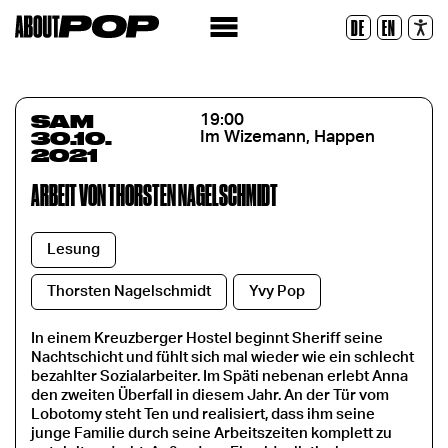
Police lisible
DE
EN
Réinitialiser
SAM
19:00
30.10.
Im Wizemann, Happen
2021
ARBEIT VON THORSTEN NAGELSCHMIDT
Lesung
Thorsten Nagelschmidt
Yvy Pop
In einem Kreuzberger Hostel beginnt Sheriff seine
Nachtschicht und fühlt sich mal wieder wie ein schlecht
bezahlter Sozialarbeiter. Im Späti nebenan erlebt Anna
den zweiten Überfall in diesem Jahr. An der Tür vom
Lobotomy steht Ten und realisiert, dass ihm seine
junge Familie durch seine Arbeitszeiten komplett zu