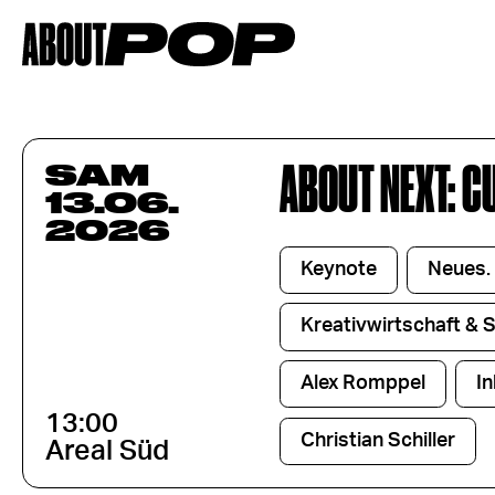
ABOUT NEXT: C
SAM
13.06.
2026
Keynote
Neues.
Kreativwirtschaft & 
Alex Romppel
I
13:00
Christian Schiller
Areal Süd