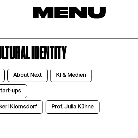
MENU
ULTURAL IDENTITY
About Next
KI & Medien
Start-ups
nkeri Klomsdorf
Prof. Julia Kühne