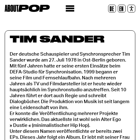
Police lisible
DE
EN
Réinitialiser
TIM SANDER
Der deutsche Schauspieler und Synchronsprecher Tim
Sander wurde am 27. Juli 1978 in Ost-Berlin geboren.
Mit fünf Jahren hatte er seine ersten Einsätze beim
DEFA-Studio für Synchronisation. 1999 begann er
seine Film und Fernsehlaufbahn. Nach mehreren
Jahren als TV und Filmdarsteller ist er heute wieder
hauptsächlich im Synchronstudio anzutreffen. Seit 10
Jahren führt er dort auch Regie und schreibt
Dialogbücher. Die Produktion von Musik ist seit langem
eine Leidenschaft von ihm.
Er konnte die Veröffentlichung mehrerer Projekte
verwirklichen. Das aktuellste ist wohl sein Alter Ego
» Dustie « (minimalistischer Hip Hop).
Unter diesem Namen veröffentlichte er bereits zwei
EPs. Dieses Jahr folgt ein Album. Er lebt mit seiner Frau