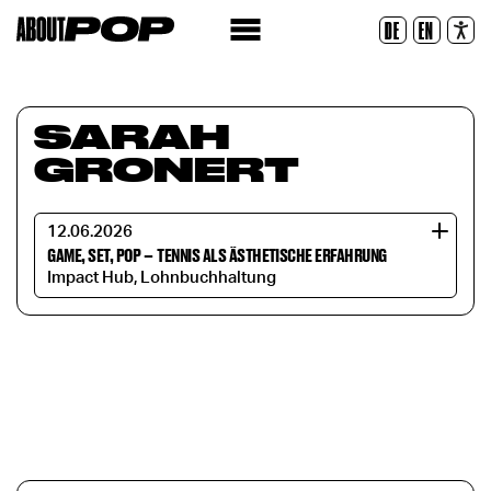
Police lisible
DE
EN
Réinitialiser
SARAH
GRONERT
12.06.2026
GAME, SET, POP
–
TENNIS ALS ÄSTHETISCHE ERFAHRUNG
Impact Hub, Lohnbuchhaltung