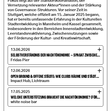
Fokus liegt auf der Standortkoordination, der
Vernetzung relevanter Akteur*innen und der Stärkung
von Governance-Strukturen. Vor seiner Zeit in
Stuttgart, welche offiziell am 15. Januar 2025 begann,
hat er bereits umfassende Erfahrung in der Kulturellen
Stadtentwicklung in Mannheim und Kassel gesammelt,
insbesondere in den Bereichen Innenstadtentwicklung,
Leerstandsreaktivierung, Zwischennutzungen sowie
der Förderung der Kultur- und Kreativwirtschaft.
13.06.2026
SELBSTVERSTÄNDNIS DER NACHTÖKONOMIE
–
SPAGAT ZWISCHEN KULTUR UND WIRTSCHAFT
Fridas Pier
12.06.2026
OPEN GROUND & OFFENE STÄDTE: WIE CLUBS RÄUME UND STÄDTE VERÄNDERN
Impact Hub, Lichtraum
17.05.2025
WELCHE UNTERSTÜTZUNG BRAUCHT DIE NACHTÖKONOMIE? (FÖRDERUNG IM KESSEL)
white noise bar