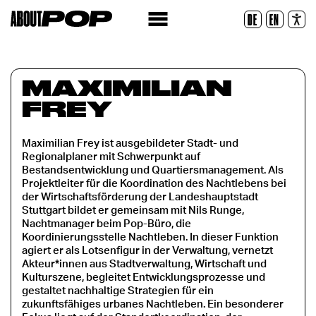
Police lisible
DE
EN
Réinitialiser
MAXIMILIAN
FREY
Maximilian Frey ist ausgebildeter Stadt- und
Regionalplaner mit Schwerpunkt auf
Bestandsentwicklung und Quartiersmanagement. Als
Projektleiter für die Koordination des Nachtlebens bei
der Wirtschaftsförderung der Landeshauptstadt
Stuttgart bildet er gemeinsam mit Nils Runge,
Nachtmanager beim Pop-Büro, die
Koordinierungsstelle Nachtleben. In dieser Funktion
agiert er als Lotsenfigur in der Verwaltung, vernetzt
Akteur*innen aus Stadtverwaltung, Wirtschaft und
Kulturszene, begleitet Entwicklungsprozesse und
gestaltet nachhaltige Strategien für ein
zukunftsfähiges urbanes Nachtleben. Ein besonderer