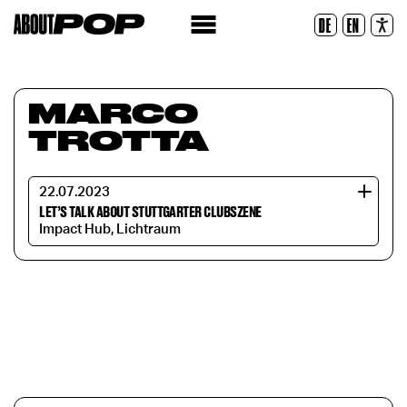
Police lisible
DE
EN
Réinitialiser
MARCO
TROTTA
22.07.2023
LET’S TALK ABOUT STUTTGARTER CLUBSZENE
Impact Hub, Lichtraum