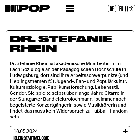
Police lisible
DE
EN
Réinitialiser
DR. STEFANIE
RHEIN
Dr. Stefanie Rhein ist akademische Mitarbeiterin im
Fach Soziologie an der Pädagogischen Hochschule in
Ludwigsburg, dort sind ihre Arbeitsschwerpunkte (und
Lieblingsthemen 😉) Jugend-, Fan- und Populärkultur,
Kultursoziologie, Publikumsforschung, Lebensstil,
Gender. Sie spielte selbst über lange Jahre Gitarre in
der Stuttgarter Band elektrolochmann, ist immer noch
begeisterte Konzertgängerin sowie Musikhörerin und
findet, das muss kein Widerspruch zu Fußball-Fandom
sein.
18.05.2024
KLEINSTADTMELODIE