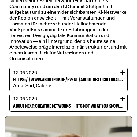
Neben seiner Arbeit bei SprintEins hat er die KI-
Community rund um den KI Summit Stuttgart mit
aufgebaut und zu einem der sichtbarsten KI-Netzwerke
der Region entwickelt — mit Veranstaltungen und
Formaten für mehrere hundert Teilnehmende.
Vor SprintEins sammelte er Erfahrungen in den
Bereichen Design, digitale Kommunikation und
Innovation — ein Hintergrund, der bis heute seine
Arbeitsweise prägt: interdisziplinär, strukturiert und mit
einem klaren Blick für Nutzer:innen und
Organisationen.
13.06.2026
HTTPS:
/
/
WWW.ABOUTPOP.DE
/
EVENT
/
ABOUT-NEXT-CULTURAL-IDENTITY
Areal Süd, Galerie
13.06.2026
ABOUT NEXT: CREATIVE NETWORKS
–
IT´S NOT WHAT YOU KNOW, BUT WHO YOU KNOW