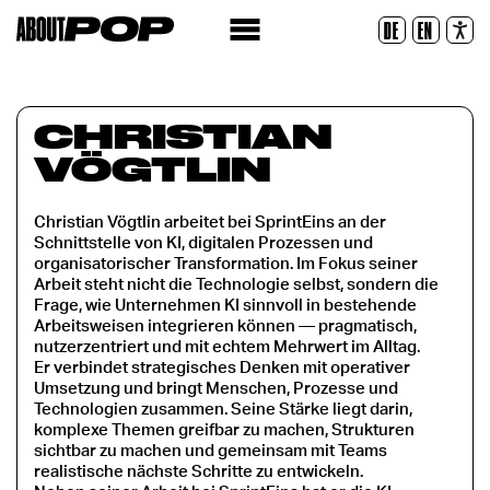
Police lisible
DE
EN
Réinitialiser
CHRISTIAN
VÖGTLIN
Christian Vögtlin arbeitet bei SprintEins an der
Schnittstelle von KI, digitalen Prozessen und
organisatorischer Transformation. Im Fokus seiner
Arbeit steht nicht die Technologie selbst, sondern die
Frage, wie Unternehmen KI sinnvoll in bestehende
Arbeitsweisen integrieren können — pragmatisch,
nutzerzentriert und mit echtem Mehrwert im Alltag.
Er verbindet strategisches Denken mit operativer
Umsetzung und bringt Menschen, Prozesse und
Technologien zusammen. Seine Stärke liegt darin,
komplexe Themen greifbar zu machen, Strukturen
sichtbar zu machen und gemeinsam mit Teams
realistische nächste Schritte zu entwickeln.