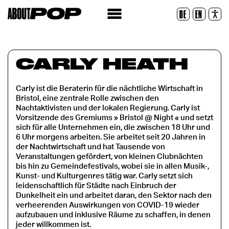
Police lisible
DE
EN
Réinitialiser
CARLY HEATH
Carly ist die Beraterin für die nächtliche Wirtschaft in
Bristol, eine zentrale Rolle zwischen den
Nachtaktivisten und der lokalen Regierung. Carly ist
Vorsitzende des Gremiums » Bristol @ Night « und setzt
sich für alle Unternehmen ein, die zwischen 18 Uhr und
6 Uhr morgens arbeiten. Sie arbeitet seit 20 Jahren in
der Nachtwirtschaft und hat Tausende von
Veranstaltungen gefördert, von kleinen Clubnächten
bis hin zu Gemeindefestivals, wobei sie in allen Musik-,
Kunst- und Kulturgenres tätig war. Carly setzt sich
leidenschaftlich für Städte nach Einbruch der
Dunkelheit ein und arbeitet daran, den Sektor nach den
verheerenden Auswirkungen von COVID-19 wieder
aufzubauen und inklusive Räume zu schaffen, in denen
jeder willkommen ist.