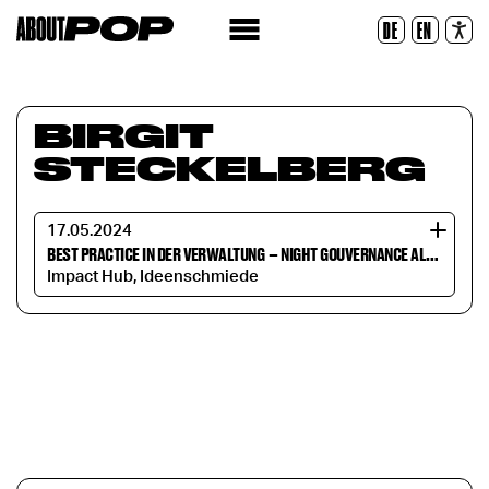
Police lisible
DE
EN
Réinitialiser
BIRGIT
STECKELBERG
17.05.2024
BEST PRACTICE IN DER VERWALTUNG
–
NIGHT GOUVERNANCE ALS SCHNITTSTELLENTHEMA
Impact Hub, Ideenschmiede